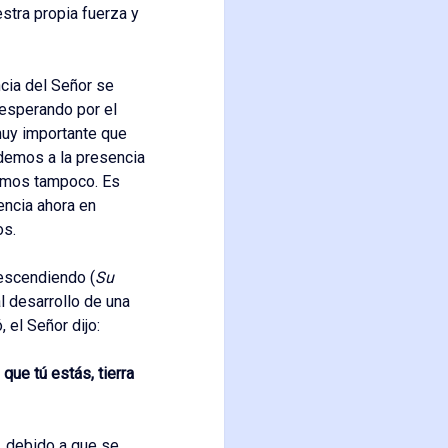
stra propia fuerza y
ncia del Señor se
esperando por el
muy importante que
demos a la presencia
remos tampoco. Es
ncia ahora en
os.
descendiendo (
Su
al desarrollo de una
 el Señor dijo:
que tú estás, tierra
, debido a que se