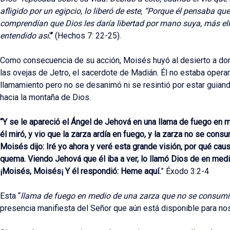
afligido por un egipcio, lo liberó de este, “Porque él pensaba q
comprendían que Dios les daría libertad por mano suya, más ell
entendido así
.”
(Hechos 7: 22-25).
Como consecuencia de su acción, Moisés huyó al desierto a don
las ovejas de Jetro, el sacerdote de Madián. Él no estaba opera
llamamiento pero no se desanimó ni se resintió por estar guian
hacia la montaña de Dios.
“Y se le apareció el Ángel de Jehová en una llama de fuego en m
él miró, y vio que la zarza ardía en fuego, y la zarza no se cons
Moisés dijo: Iré yo ahora y veré esta grande visión, por qué cau
quema. Viendo Jehová que él iba a ver, lo llamó Dios de en medio 
¡Moisés, Moisés¡ Y él respondió: Heme aquí.
” Éxodo 3:2-4
Esta “
llama de fuego en medio de una zarza que no se consum
presencia manifiesta del Señor que aún está disponible para no