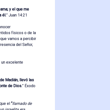
 ama; y el que me
 él.
” Juan 14:21
conocer
tidos físicos o de la
 que vamos a percibir
presencia del Señor,
 un excelente
de Madián, llevó las
onte de Dios.
” Éxodo
 que el
“
llamado de
n israelita era