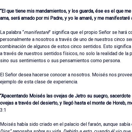
“El que tiene mis mandamientos, y los guarda, ése es el que me
ama, será amado por mi Padre, y yo le amaré, y me manifestaré a
La palabra “
manifestaré
” significa que el propio Señor se hará 
personalmente a nosotros a través de uno de nuestros cinco sen
combinación de algunos de estos cinco sentidos. Esto significa
a través de nuestros sentidos físicos, no solo la realidad de la 
sino sus sentimientos o sus pensamientos como persona.
El Señor desea hacerse conocer a nosotros. Moisés nos provee
ejemplo de esta clase de experiencia.
“Apacentando Moisés las ovejas de Jetro su suegro, sacerdote 
ovejas a través del desierto, y llegó hasta el monte de Horeb, m
3:1
Moisés había sido criado en el palacio del faraón, aunque sabía
Dios” reposaba sobre su vida. Debido a esto, cuando él vio que u