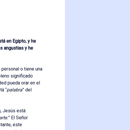
stá en Egipto, y he
s angustias y he
 personal o tiene una
pleno significado
ted pueda orar en el
tá “
palabra
” del
n, Jesús está
rte.
” El Señor
tante, este