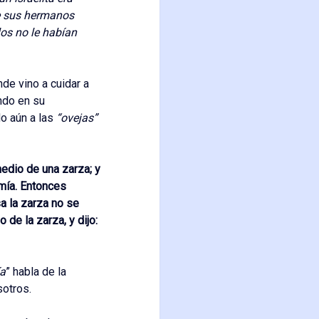
ue sus hermanos
os no le habían
de vino a cuidar a
ndo en su
do aún a las
“ovejas”
edio de una zarza; y
umía. Entonces
sa la zarza no se
de la zarza, y dijo:
ía
” habla de la
sotros.