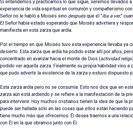
Si entendemos y practicamos lo que sigue, seremos llevados a
experiencia de vida espiritual en comunión y compañerismo con
Señor no le habló a Moisés sino
después
que él “
iba a ver
,” cua
El Señor había estado esperando que Moisés advirtiera y respo
manifiesta en esta zarza que ardía.
Por el tiempo en que Moisés tuvo esta experiencia llevaba ya c
desierto. Esta zarza que ardía ha podido estar allí por años, pe
concentrado en avanzar hacia el monte de Dios (
actividad religi
podido ver aquella zarza. Finalmente su propia habilidad vino a 
que pudo advertir la existencia de la zarza y estuvo dispuesto pa
Esta zarza ardía pero no se consumía. Esto nos dice que en est
zarza aún está ardiendo y se refiere a la manifestación de la pr
para intervenir. Hoy muchos cristianos tienen la idea de que la 
puede ser hallada sólo en las cosas que ellos están haciendo pa
tiene mucho más que ofrecernos. Él desea traernos a una relac
con Él en la que obramos junto con Él.