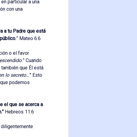
en particular a una
ión con una
ra a tu Padre que está
público.
” Mateo 6:6
ión o el favor
escendido.
” Cuando
 también que Él está
en lo secreto…
” Esto
es que podemos
e el que se acerca a
.”
Hebreos 11:6
y diligentemente